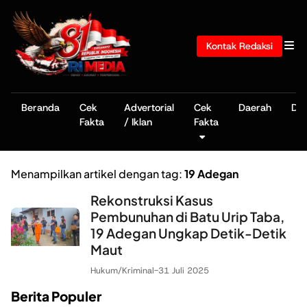
Kontak Redaksi
Beranda
Cek
Advertorial
Cek
Daerah
De
Fakta
/ Iklan
Fakta
Menampilkan artikel dengan tag:
19 Adegan
Rekonstruksi Kasus
Pembunuhan di Batu Urip Taba,
19 Adegan Ungkap Detik-Detik
Maut
Hukum/Kriminal
-
31 Juli 2025
Berita Populer