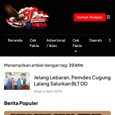
Kontak Redaksi
Beranda
Cek
Advertorial
Cek
Daerah
De
Fakta
/ Iklan
Fakta
Menampilkan artikel dengan tag:
20 kfm
Jelang Lebaran, Pemdes Cugung
Lalang Salurkan BLT DD
Desa
-
1 April 2024
Berita Populer