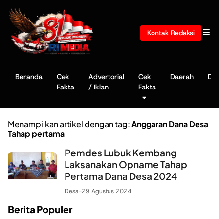
Kontak Redaksi
Beranda
Cek
Advertorial
Cek
Daerah
De
Fakta
/ Iklan
Fakta
Menampilkan artikel dengan tag:
Anggaran Dana Desa
Tahap pertama
Pemdes Lubuk Kembang
Laksanakan Opname Tahap
Pertama Dana Desa 2024
Desa
-
29 Agustus 2024
Berita Populer