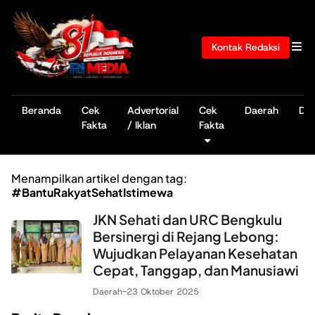
Kontak Redaksi
Beranda
Cek
Advertorial
Cek
Daerah
De
Fakta
/ Iklan
Fakta
Menampilkan artikel dengan tag:
#BantuRakyatSehatIstimewa
JKN Sehati dan URC Bengkulu
Bersinergi di Rejang Lebong:
Wujudkan Pelayanan Kesehatan
Cepat, Tanggap, dan Manusiawi
Daerah
-
23 Oktober 2025