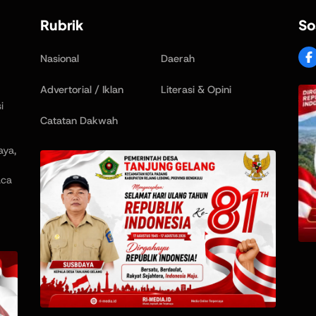
Rubrik
So
Nasional
Daerah
Advertorial / Iklan
Literasi & Opini
i
Catatan Dakwah
aya,
aca