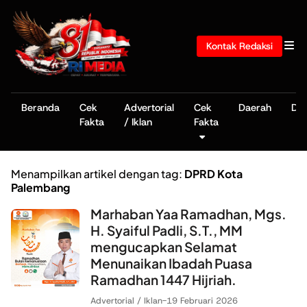
Kontak Redaksi
Beranda
Cek
Advertorial
Cek
Daerah
De
Fakta
/ Iklan
Fakta
Menampilkan artikel dengan tag:
DPRD Kota
Palembang
Marhaban Yaa Ramadhan, Mgs.
H. Syaiful Padli, S.T., MM
mengucapkan Selamat
Menunaikan Ibadah Puasa
Ramadhan 1447 Hijriah.
Advertorial / Iklan
-
19 Februari 2026