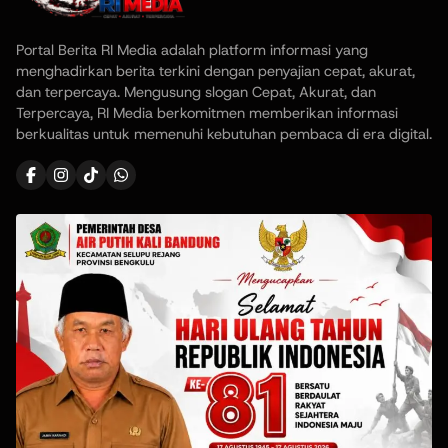
Portal Berita RI Media adalah platform informasi yang
menghadirkan berita terkini dengan penyajian cepat, akurat,
dan terpercaya. Mengusung slogan Cepat, Akurat, dan
Terpercaya, RI Media berkomitmen memberikan informasi
berkualitas untuk memenuhi kebutuhan pembaca di era digital.