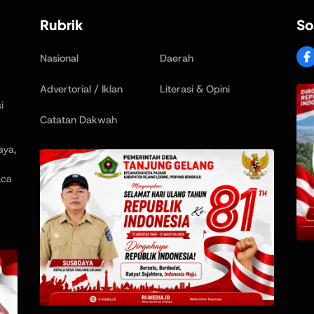
Rubrik
So
Nasional
Daerah
Advertorial / Iklan
Literasi & Opini
i
Catatan Dakwah
aya,
aca