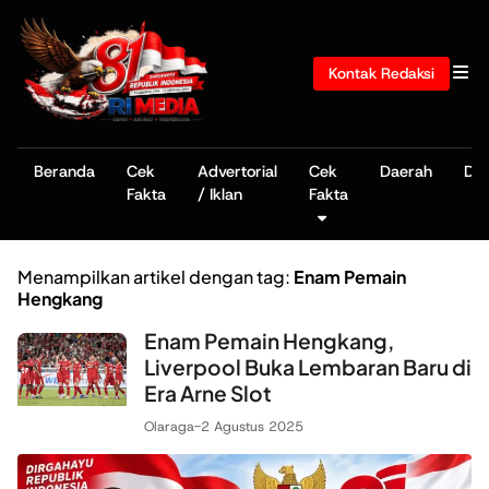
Kontak Redaksi
Beranda
Cek
Advertorial
Cek
Daerah
De
Fakta
/ Iklan
Fakta
Menampilkan artikel dengan tag:
Enam Pemain
Hengkang
Enam Pemain Hengkang,
Liverpool Buka Lembaran Baru di
Era Arne Slot
Olaraga
-
2 Agustus 2025