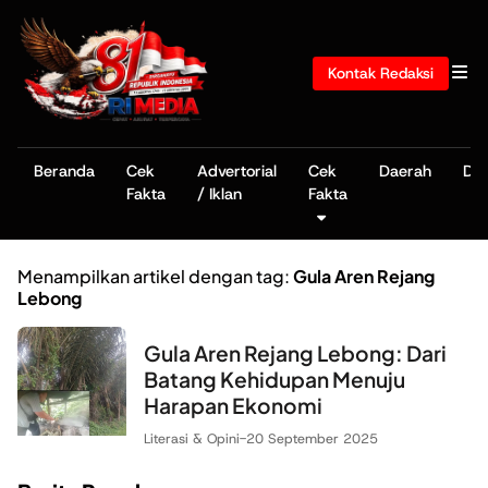
Kontak Redaksi
Beranda
Cek
Advertorial
Cek
Daerah
De
Fakta
/ Iklan
Fakta
Menampilkan artikel dengan tag:
Gula Aren Rejang
Lebong
Gula Aren Rejang Lebong: Dari
Batang Kehidupan Menuju
Harapan Ekonomi
Literasi & Opini
-
20 September 2025