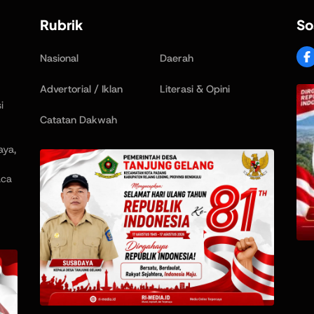
Rubrik
So
Nasional
Daerah
Advertorial / Iklan
Literasi & Opini
i
Catatan Dakwah
aya,
aca