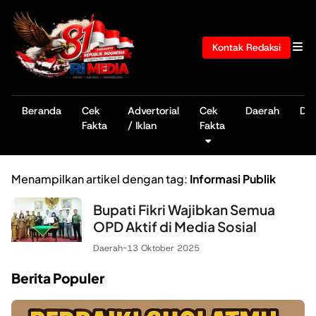
Kontak Redaksi
Beranda
Cek
Advertorial
Cek
Daerah
De
Fakta
/ Iklan
Fakta
Menampilkan artikel dengan tag:
Informasi Publik
Bupati Fikri Wajibkan Semua
OPD Aktif di Media Sosial
Daerah
-
13 Oktober 2025
Berita Populer