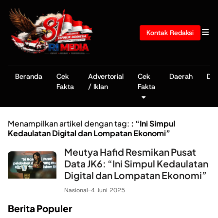
Kontak Redaksi
Beranda
Cek
Advertorial
Cek
Daerah
De
Fakta
/ Iklan
Fakta
Menampilkan artikel dengan tag:
: “Ini Simpul
Kedaulatan Digital dan Lompatan Ekonomi”
Meutya Hafid Resmikan Pusat
Data JK6: “Ini Simpul Kedaulatan
Digital dan Lompatan Ekonomi”
Nasional
-
4 Juni 2025
Berita Populer