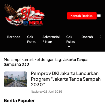
Kontak Redaksi
Beranda
Cek
Advertorial
Cek
Daerah
De
Fakta
/ Iklan
Fakta
Menampilkan artikel dengan tag:
Jakarta Tanpa
Sampah 2030
Pemprov DKI Jakarta Luncurkan
Program “Jakarta Tanpa Sampah
2030”
Nasional
-
23 Juni 2025
Berita Populer