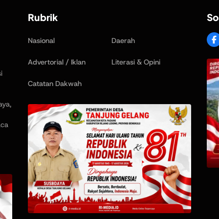
Rubrik
So
Nasional
Daerah
Advertorial / Iklan
Literasi & Opini
i
Catatan Dakwah
aya,
aca