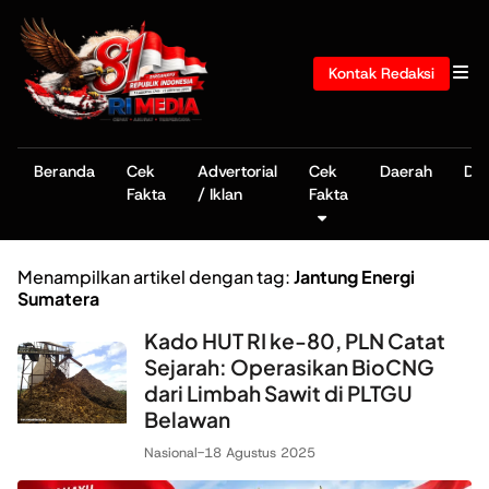
Kontak Redaksi
Beranda
Cek
Advertorial
Cek
Daerah
De
Fakta
/ Iklan
Fakta
Menampilkan artikel dengan tag:
Jantung Energi
Sumatera
Kado HUT RI ke-80, PLN Catat
Sejarah: Operasikan BioCNG
dari Limbah Sawit di PLTGU
Belawan
Nasional
-
18 Agustus 2025