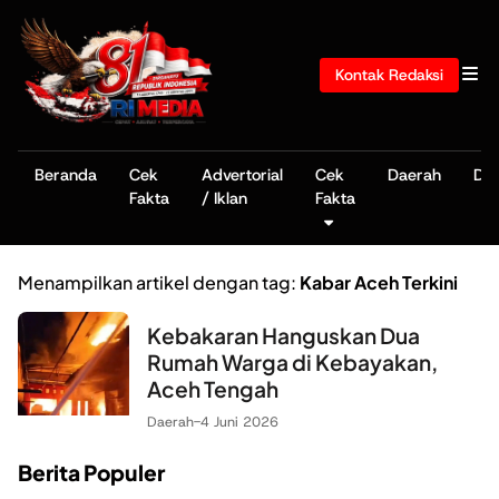
Kontak Redaksi
Beranda
Cek
Advertorial
Cek
Daerah
De
Fakta
/ Iklan
Fakta
Menampilkan artikel dengan tag:
Kabar Aceh Terkini
Kebakaran Hanguskan Dua
Rumah Warga di Kebayakan,
Aceh Tengah
Daerah
-
4 Juni 2026
Berita Populer