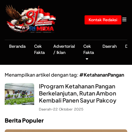
Kontak Redaksi
Beranda
Cek
Advertorial
Cek
Daerah
De
Fakta
/ Iklan
Fakta
Menampilkan artikel dengan tag:
#KetahananPangan
lProgram Ketahanan Pangan
Berkelanjutan, Rutan Ambon
Kembali Panen Sayur Pakcoy
Daerah
-
22 Oktober 2025
Berita Populer