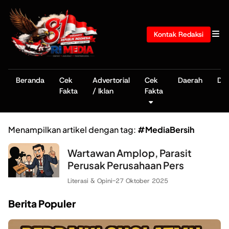
Kontak Redaksi
Beranda
Cek
Advertorial
Cek
Daerah
De
Fakta
/ Iklan
Fakta
Menampilkan artikel dengan tag:
#MediaBersih
Wartawan Amplop, Parasit
Perusak Perusahaan Pers
Literasi & Opini
-
27 Oktober 2025
Berita Populer