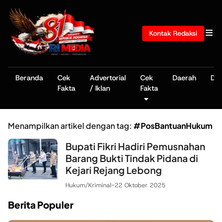
Kontak Redaksi
Beranda
Cek
Advertorial
Cek
Daerah
De
Fakta
/ Iklan
Fakta
Menampilkan artikel dengan tag:
#PosBantuanHukum
Bupati Fikri Hadiri Pemusnahan
Barang Bukti Tindak Pidana di
Kejari Rejang Lebong
Hukum/Kriminal
-
22 Oktober 2025
Berita Populer