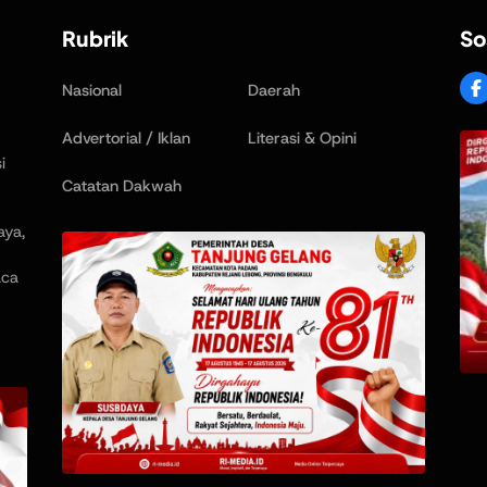
Rubrik
So
Nasional
Daerah
Advertorial / Iklan
Literasi & Opini
i
Catatan Dakwah
aya,
aca