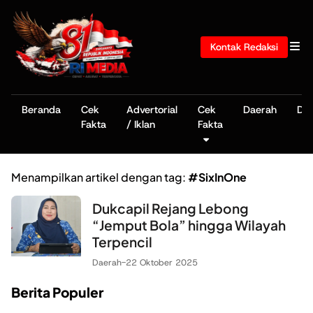
Kontak Redaksi
Beranda
Cek
Advertorial
Cek
Daerah
De
Fakta
/ Iklan
Fakta
Menampilkan artikel dengan tag:
#SixInOne
Dukcapil Rejang Lebong
“Jemput Bola” hingga Wilayah
Terpencil
Daerah
-
22 Oktober 2025
Berita Populer