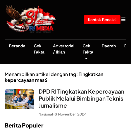
Kontak Redaksi
Beranda
Cek
Advertorial
Cek
Daerah
De
Fakta
/ Iklan
Fakta
Menampilkan artikel dengan tag:
Tingkatkan
kepercayaan mas6
DPD RI Tingkatkan Kepercayaan
Publik Melalui Bimbingan Teknis
Jurnalisme
Nasional
-
6 November 2024
Berita Populer