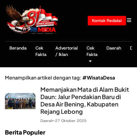
Kontak Redaksi
Beranda
Cek
Advertorial
Cek
Daerah
De
Fakta
/ Iklan
Fakta
Menampilkan artikel dengan tag:
#WisataDesa
Memanjakan Mata di Alam Bukit
Daun: Jalur Pendakian Baru di
Desa Air Bening, Kabupaten
Rejang Lebong
Daerah
-
27 Oktober 2025
Berita Populer