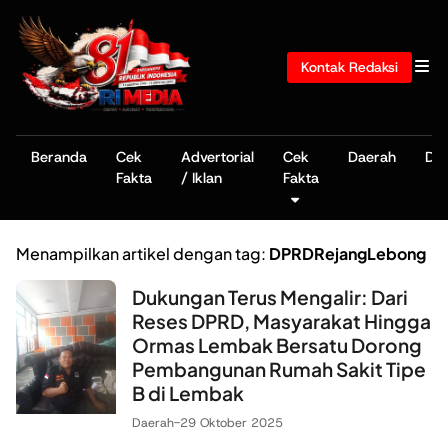
Kontak Redaksi
Beranda
Cek
Advertorial
Cek
Daerah
De
Fakta
/ Iklan
Fakta
Menampilkan artikel dengan tag:
DPRDRejangLebong
Dukungan Terus Mengalir: Dari
Reses DPRD, Masyarakat Hingga
Ormas Lembak Bersatu Dorong
Pembangunan Rumah Sakit Tipe
B di Lembak
Daerah
-
29 Oktober 2025