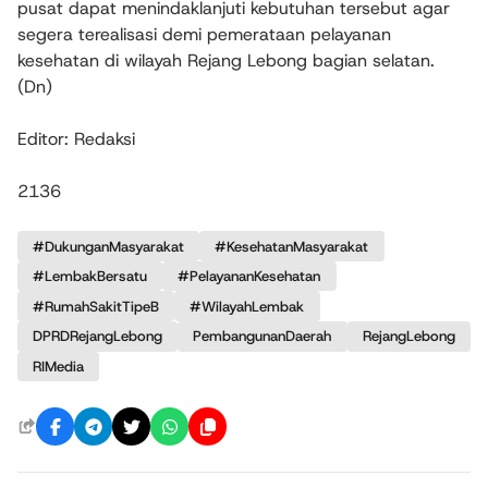
pusat dapat menindaklanjuti kebutuhan tersebut agar
segera terealisasi demi pemerataan pelayanan
kesehatan di wilayah Rejang Lebong bagian selatan.
(Dn)
Editor: Redaksi
2136
#DukunganMasyarakat
#KesehatanMasyarakat
#LembakBersatu
#PelayananKesehatan
#RumahSakitTipeB
#WilayahLembak
DPRDRejangLebong
PembangunanDaerah
RejangLebong
RIMedia