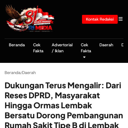
Kontak Redaksi
Beranda
Cek
Advertorial
Cek
Daerah
De
Fakta
/ Iklan
Fakta
Beranda
Daerah
/
Dukungan Terus Mengalir: Dari
Reses DPRD, Masyarakat
Hingga Ormas Lembak
Bersatu Dorong Pembangunan
Rumah Sakit Tipe B di Lembak