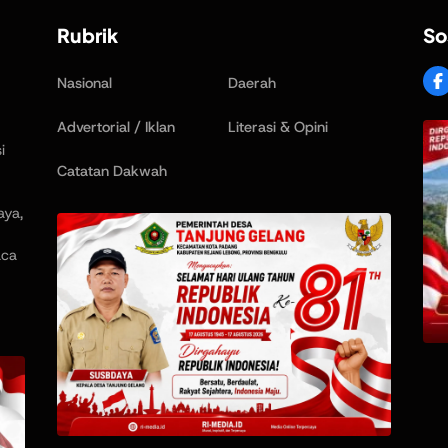
Rubrik
So
Nasional
Daerah
Advertorial / Iklan
Literasi & Opini
i
Catatan Dakwah
aya,
aca