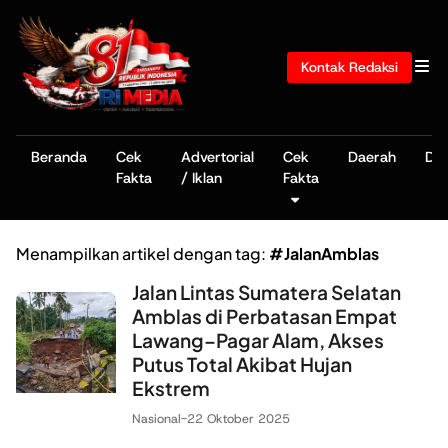
Kontak Redaksi
Beranda
Cek
Advertorial
Cek
Daerah
De
Fakta
/ Iklan
Fakta
Menampilkan artikel dengan tag:
#JalanAmblas
Jalan Lintas Sumatera Selatan
Amblas di Perbatasan Empat
Lawang–Pagar Alam, Akses
Putus Total Akibat Hujan
Ekstrem
Nasional
-
22 Oktober 2025