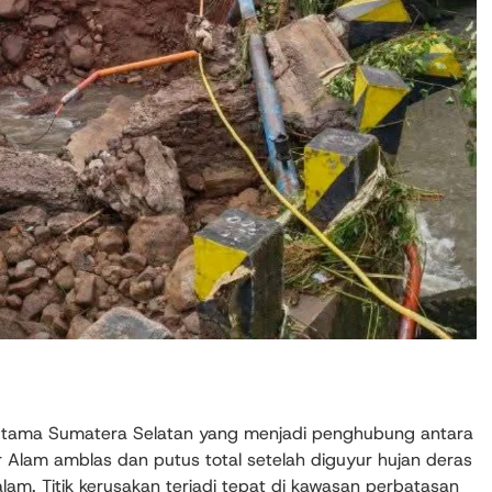
 utama Sumatera Selatan yang menjadi penghubung antara
Alam amblas dan putus total setelah diguyur hujan deras
m. Titik kerusakan terjadi tepat di kawasan perbatasan