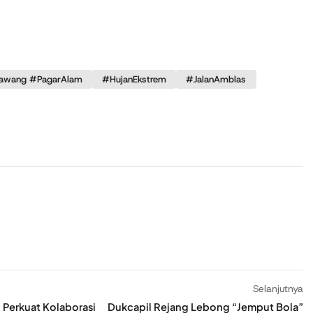
awang #PagarAlam
#HujanEkstrem
#JalanAmblas
Selanjutnya
 Perkuat Kolaborasi
Dukcapil Rejang Lebong “Jemput Bola”