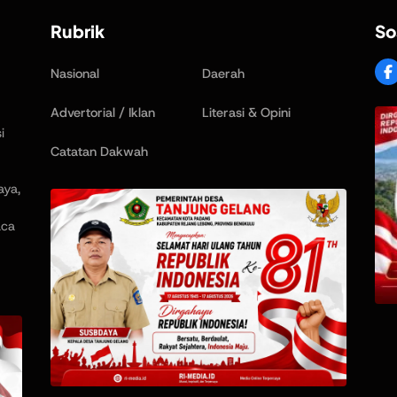
Rubrik
So
Nasional
Daerah
Advertorial / Iklan
Literasi & Opini
i
Catatan Dakwah
aya,
aca