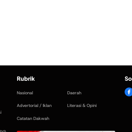
Rubrik
So
Nasional
Daerah
Advertorial / Iklan
Literasi & Opini
i
Catatan Dakwah
aya,