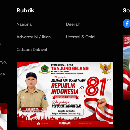
Rubrik
So
Nasional
Daerah
Advertorial / Iklan
Literasi & Opini
i
Catatan Dakwah
aya,
aca