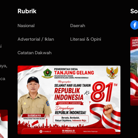
Rubrik
So
Nasional
Daerah
Advertorial / Iklan
Literasi & Opini
i
Catatan Dakwah
aya,
aca