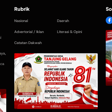
Rubrik
So
Nasional
Daerah
Advertorial / Iklan
Literasi & Opini
i
Catatan Dakwah
aya,
aca