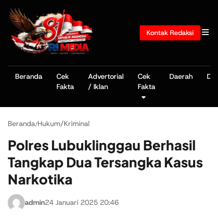
Kontak Redaksi
Beranda
Cek
Advertorial
Cek
Daerah
De
Fakta
/ Iklan
Fakta
Beranda
Hukum/Kriminal
/
Polres Lubuklinggau Berhasil
Tangkap Dua Tersangka Kasus
Narkotika
admin
24 Januari 2025 20:46