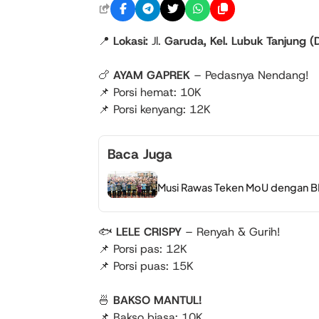
📍
Lokasi:
Jl.
Garuda, Kel. Lubuk Tanjung (
🍗
AYAM GAPREK
– Pedasnya Nendang!
📌 Porsi hemat: 10K
📌 Porsi kenyang: 12K
Baca Juga
Musi Rawas Teken MoU dengan B
🐟
LELE CRISPY
– Renyah & Gurih!
📌 Porsi pas: 12K
📌 Porsi puas: 15K
🍜
BAKSO MANTUL!
📌 Bakso biasa: 10K