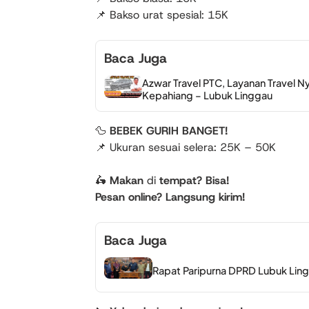
📌 Bakso urat spesial: 15K
Baca Juga
Azwar Travel PTC, Layanan Travel 
Kepahiang – Lubuk Linggau
🦆
BEBEK GURIH BANGET!
📌 Ukuran sesuai selera: 25K – 50K
🛵
Makan
di
tempat? Bisa!
Pesan online? Langsung kirim!
Baca Juga
Rapat Paripurna DPRD Lubuk Lin