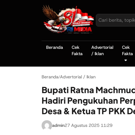
Beranda
Cek
Advertorial
Cek
Fakta
/ Iklan
Fakta
Beranda
Advertorial / Iklan
/
Bupati Ratna Machmud 
Hadiri Pengukuhan Per
Desa & Ketua TP PKK D
admin
27 Agustus 2025 11:29