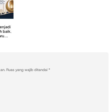
menjadi
h baik.
ru...
kan.
Ruas yang wajib ditandai
*