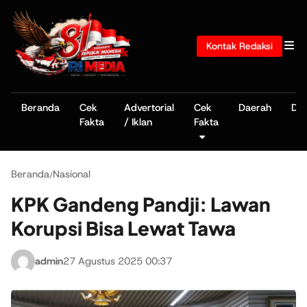
Kontak Redaksi
Beranda
Cek
Advertorial
Cek
Daerah
De
Fakta
/ Iklan
Fakta
Beranda
Nasional
/
KPK Gandeng Pandji: Lawan
Korupsi Bisa Lewat Tawa
admin
27 Agustus 2025 00:37