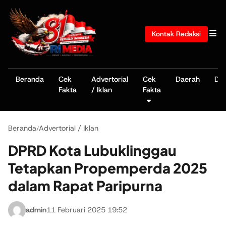
Kontak Redaksi
Beranda
Cek
Advertorial
Cek
Daerah
De
Fakta
/ Iklan
Fakta
Beranda
Advertorial / Iklan
/
DPRD Kota Lubuklinggau
Tetapkan Propemperda 2025
dalam Rapat Paripurna
admin
11 Februari 2025 19:52