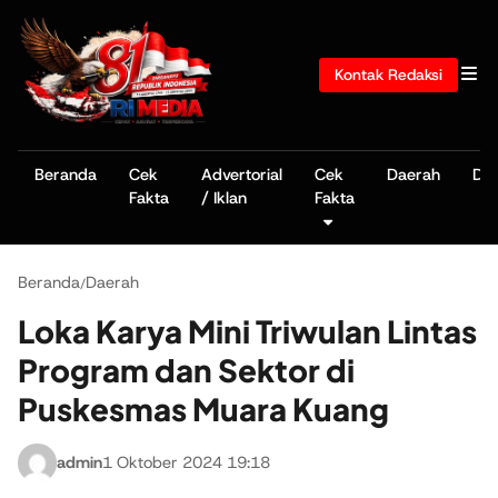
Kontak Redaksi
Beranda
Cek
Advertorial
Cek
Daerah
De
Fakta
/ Iklan
Fakta
Beranda
Daerah
/
Loka Karya Mini Triwulan Lintas
Program dan Sektor di
Puskesmas Muara Kuang
admin
1 Oktober 2024 19:18