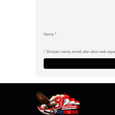
Nama
*
Simpan nama, email, dan situs web saya