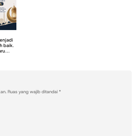
menjadi
h baik.
ru...
kan.
Ruas yang wajib ditandai
*