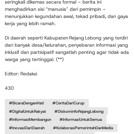
seringkali dikemas secara formal – berita ini
menghadirkan sisi “manusia” dari pemimpin –
menunjukkan kegundahan awal, tekad pribadi, dan gaya
kerja yang lebih ramah.
Di daerah seperti Kabupaten Rejang Lebong yang terdiri
dari banyak desa/kelurahan, penyebaran informasi yang
inklusif dan partisipatif sangatlah penting agar tidak ada
warga yang tertinggal. (**)
Editor: Redaksi
430
#BicaraDenganHati
#CeritaDariCurup
#DigitalUntukRakyat
#DiskominfoRejangLebong
#InformasiMembangun
#InformasiUntukSemua
#InovasiDariDaerah
#KolaborasiPemerintahDanMedia