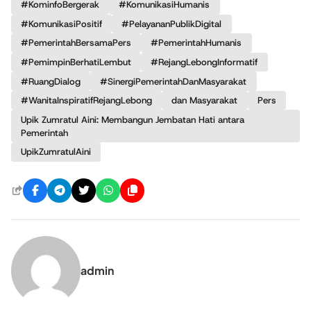
#KominfoBergerak
#KomunikasiHumanis
#KomunikasiPositif
#PelayananPublikDigital
#PemerintahBersamaPers
#PemerintahHumanis
#PemimpinBerhatiLembut
#RejangLebongInformatif
#RuangDialog
#SinergiPemerintahDanMasyarakat
#WanitaInspiratifRejangLebong
dan Masyarakat
Pers
Upik Zumratul Aini: Membangun Jembatan Hati antara
Pemerintah
UpikZumratulAini
admin