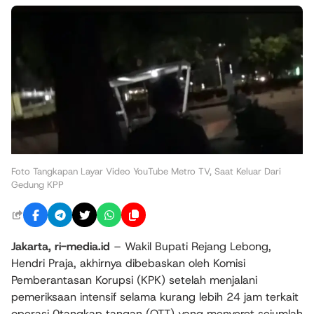
Foto Tangkapan Layar Video YouTube Metro TV, Saat Keluar Dari
Gedung KPP
Jakarta, ri-media.id
– Wakil Bupati Rejang Lebong,
Hendri Praja, akhirnya dibebaskan oleh Komisi
Pemberantasan Korupsi (KPK) setelah menjalani
pemeriksaan intensif selama kurang lebih 24 jam terkait
operasi 0tangkap tangan (OTT) yang menyeret sejumlah