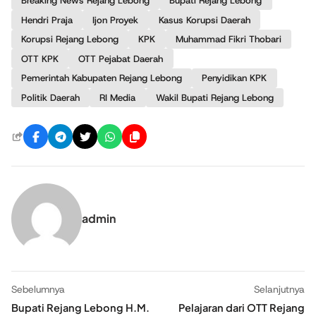
Breaking News Rejang Lebong
Bupati Rejang Lebong
Hendri Praja
Ijon Proyek
Kasus Korupsi Daerah
Korupsi Rejang Lebong
KPK
Muhammad Fikri Thobari
OTT KPK
OTT Pejabat Daerah
Pemerintah Kabupaten Rejang Lebong
Penyidikan KPK
Politik Daerah
RI Media
Wakil Bupati Rejang Lebong
admin
Sebelumnya
Selanjutnya
Bupati Rejang Lebong H.M.
Pelajaran dari OTT Rejang