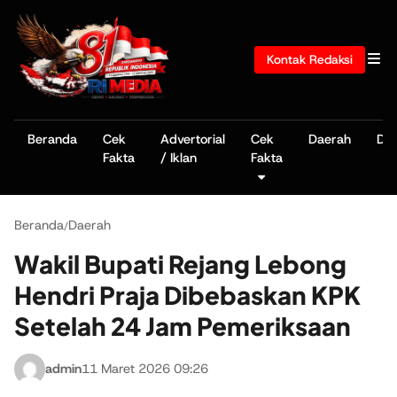
Kontak Redaksi
Beranda
Cek
Advertorial
Cek
Daerah
De
Fakta
/ Iklan
Fakta
Beranda
Daerah
/
Wakil Bupati Rejang Lebong
Hendri Praja Dibebaskan KPK
Setelah 24 Jam Pemeriksaan
admin
11 Maret 2026 09:26