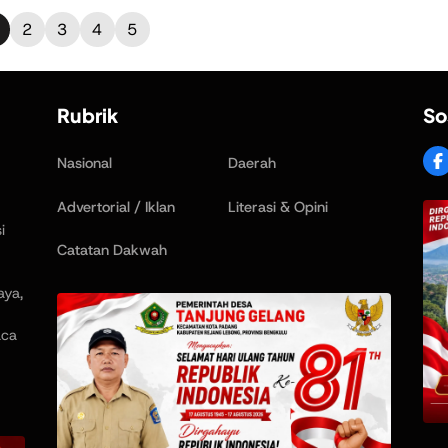
2
3
4
5
Rubrik
So
Nasional
Daerah
Advertorial / Iklan
Literasi & Opini
i
Catatan Dakwah
aya,
aca