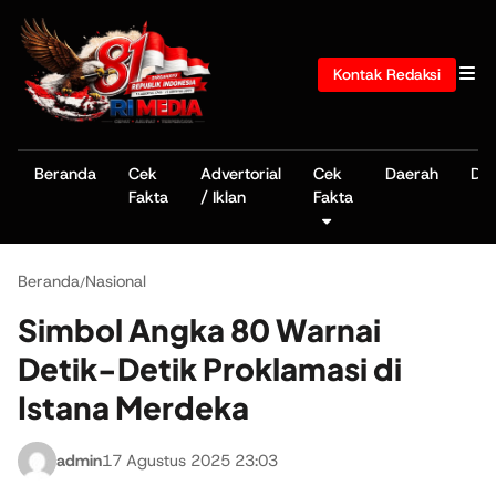
Kontak Redaksi
Beranda
Cek
Advertorial
Cek
Daerah
De
Fakta
/ Iklan
Fakta
Beranda
Nasional
/
Simbol Angka 80 Warnai
Detik-Detik Proklamasi di
Istana Merdeka
admin
17 Agustus 2025 23:03