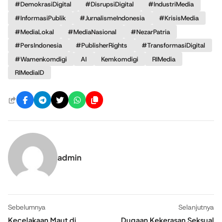
#DemokrasiDigital
#DisrupsiDigital
#IndustriMedia
#InformasiPublik
#JurnalismeIndonesia
#KrisisMedia
#MediaLokal
#MediaNasional
#NezarPatria
#PersIndonesia
#PublisherRights
#TransformasiDigital
#Wamenkomdigi
AI
Kemkomdigi
RIMedia
RIMediaID
admin
Sebelumnya
Selanjutnya
Kecelakaan Maut di
Dugaan Kekerasan Seksual