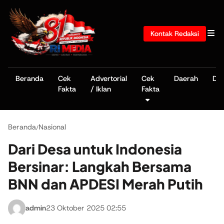
Kontak Redaksi
Beranda
Cek
Advertorial
Cek
Daerah
De
Fakta
/ Iklan
Fakta
Beranda
Nasional
/
Dari Desa untuk Indonesia
Bersinar: Langkah Bersama
BNN dan APDESI Merah Putih
admin
23 Oktober 2025 02:55