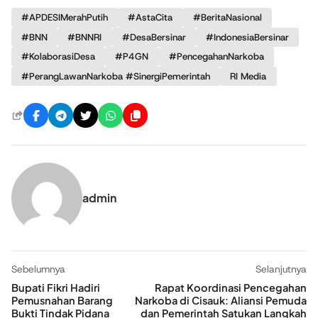
#APDESIMerahPutih
#AstaCita
#BeritaNasional
#BNN
#BNNRI
#DesaBersinar
#IndonesiaBersinar
#KolaborasiDesa
#P4GN
#PencegahanNarkoba
#PerangLawanNarkoba #SinergiPemerintah
RI Media
admin
Sebelumnya
Selanjutnya
Bupati Fikri Hadiri
Rapat Koordinasi Pencegahan
Pemusnahan Barang
Narkoba di Cisauk: Aliansi Pemuda
Bukti Tindak Pidana
dan Pemerintah Satukan Langkah