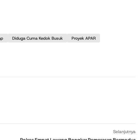
ap
Diduga Cuma Kedok Busuk
Proyek APAR
Selanjutnya
Polres Empat Lawang Bongkar Pemerasan Bermodus