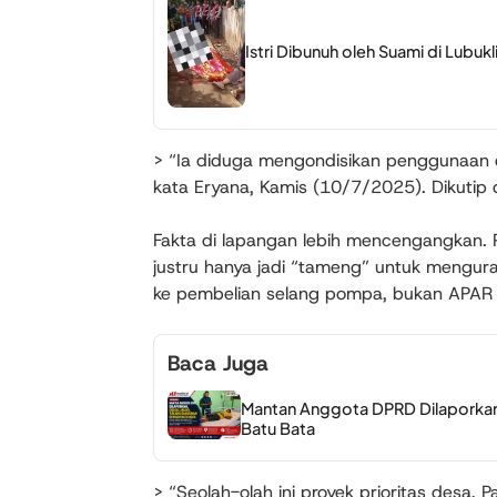
Istri Dibunuh oleh Suami di Lubukl
> “Ia diduga mengondisikan penggunaan 
kata Eryana, Kamis (10/7/2025). Dikutip 
Fakta di lapangan lebih mencengangkan. 
justru hanya jadi “tameng” untuk mengura
ke pembelian selang pompa, bukan APAR
Baca Juga
Mantan Anggota DPRD Dilaporkan
Batu Bata
> “Seolah-olah ini proyek prioritas desa.