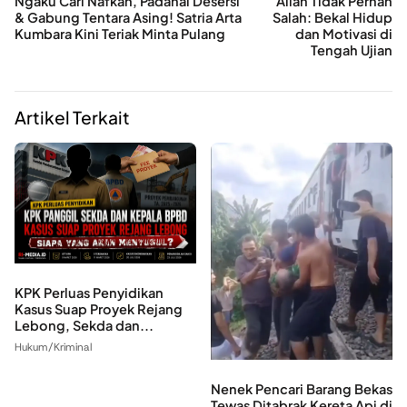
Ngaku Cari Nafkah, Padahal Desersi
Allah Tidak Pernah
& Gabung Tentara Asing! Satria Arta
Salah: Bekal Hidup
Kumbara Kini Teriak Minta Pulang
dan Motivasi di
Tengah Ujian
Artikel Terkait
KPK Perluas Penyidikan
Kasus Suap Proyek Rejang
Lebong, Sekda dan...
Hukum/Kriminal
Nenek Pencari Barang Bekas
Tewas Ditabrak Kereta Api di