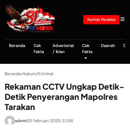
Kontak Redaksi
Beranda
Cek
Advertorial
Cek
Daerah
De
Fakta
/ Iklan
Fakta
Beranda
Hukum/Kriminal
/
Rekaman CCTV Ungkap Detik-
Detik Penyerangan Mapolres
Tarakan
admin
25 Februari 2025 21:56